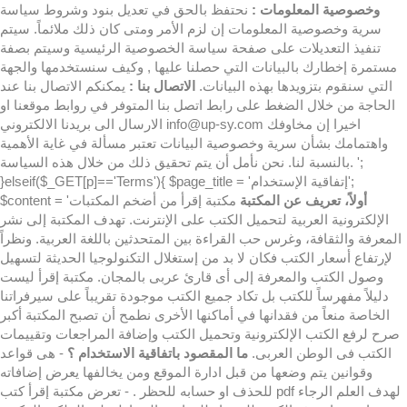
وخصوصية المعلومات :
نحتفظ بالحق في تعديل بنود وشروط سياسة
سرية وخصوصية المعلومات إن لزم الأمر ومتى كان ذلك ملائماً. سيتم
تنفيذ التعديلات على صفحة سياسة الخصوصية الرئيسية وسيتم بصفة
مستمرة إخطارك بالبيانات التي حصلنا عليها , وكيف سنستخدمها والجهة
التي سنقوم بتزويدها بهذه البيانات.
الاتصال بنا :
يمكنكم الاتصال بنا عند
الحاجة من خلال الضغط على رابط اتصل بنا المتوفر في روابط موقعنا او
الارسال الى بريدنا الالكتروني info@up-sy.com اخيرا إن مخاوفك
واهتمامك بشأن سرية وخصوصية البيانات تعتبر مسألة في غاية الأهمية
بالنسبة لنا. نحن نأمل أن يتم تحقيق ذلك من خلال هذه السياسة. ';
}elseif($_GET[p]=='Terms'){ $page_title = 'إتفاقية الإستخدام';
أولاً، تعريف عن المكتبة
مكتبة إقرأ من أضخم المكتبات
$content = '
الإلكترونية العربية لتحميل الكتب على الإنترنت. تهدف المكتبة إلى نشر
المعرفة والثقافة، وغرس حب القراءة بين المتحدثين باللغة العربية. ونظراً
لإرتفاع أسعار الكتب فكان لا بد من إستغلال التكنولوجيا الحديثة لتسهيل
وصول الكتب والمعرفة إلى أى قارئ عربى بالمجان. مكتبة إقرأ ليست
دليلاً مفهرساً للكتب بل تكاد جميع الكتب موجودة تقريباً على سيرفراتنا
الخاصة منعاً من فقدانها في أماكنها الأخرى نطمح أن تصبح المكتبة أكبر
صرح لرفع الكتب الإلكترونية وتحميل الكتب وإضافة المراجعات وتقييمات
الكتب فى الوطن العربى.
ما المقصود باتفاقية الاستخدام ؟
- هى قواعد
وقوانين يتم وضعها من قبل ادارة الموقع ومن يخالفها يعرض إضافاته
للحذف او حسابه للحظر . - تعرض مكتبة إقرأ كتب pdf لهدف العلم الرجاء