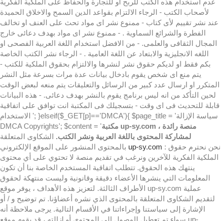
عدم استخدام هذه الكتب للربح او للتجارة والحفاظ على الملكية الفكرية
لأصحاب الكتب - الرجاء الالتزام بقواعد الدين السمح والاخلاق الحميدة
عند نشر تقييم لأى كتاب - ممنوع نشر اى مواد تحث على العنف او تخالف
الفطرة والشرائع السماوية . - ممنوع نشر اى مواد بهدف دعائى خارج
المجال الثقافى والعلمى. - من الافضل استخدام اللغة العربية الفصحى او
اللغه الانجليزية والابتعاد عن اللغة العامية . - الرجاء نشر الكتب الخاصة
بكم فقط او لديكم حقوق نشر لنشرها والالتزام بحقوق الملكية للكتب -
يتم منع اى شخص يقوم بادخال بيانات عدة مرات بسرعة مثل النشر
المتكرر او ارسال عدد كبير من الرسائل والتعليقات يتم منعه لبعض الوقت
لحين التأكد من انه ليس برنامج يقوم بالنشر بهدف دعائى. - هذه البيانات
قابلة للتحديث فى اى وقت - بتسجيلك فى المكتبة انت توافق على اتفاقية
الاستخدام '; }elseif($_GET[p]=='DMCA'){ $page_title = 'سياسة الإزالة
مكتبة up-sy.com ، منصة رائدة
DMCA Copyrights'; $content = '
لمشاركة المحتوى باللغة العربية ونشر الكتب.
الشكاوى المتعلقة
: نحن نحترم حقوق
up-sy.com
بالمحتوى المنشور على الموقع الإلكتروني
الملكية الفكرية للآخرين ونرغب في تقديم منصة لا تحتوي على أي محتوى
ينتهك هذه الحقوق. تتطلب اتفاقية المستخدم الخاصة بنا أن تكون
المعلومات التي ينشرها الأعضاء دقيقة وقانونية وليست منتهكة لحقوق
الأطراف الثالثة. لتعزيز هذه الأهداف ، يوفر موقع up-sy.com عملية
لتقديم الشكاوى المتعلقة بالمحتوى الذي نشره أعضاؤنا. تم توضيح و / أو
الإشارة إلى سياستنا وإجراءاتنا في الأقسام التالية. يرجى ملاحظة أنه
سواء تم تعطيل الوصول إلى المحتوى أو إزالته ، قد يقوم موقع up-