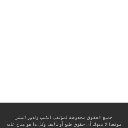
جميع الحقوق محفوظة لمؤلفي الكتب ولدور النشر
موقعنا لا ينتهك أى حقوق طبع أو تأليف وكل ما هو متاح عليه