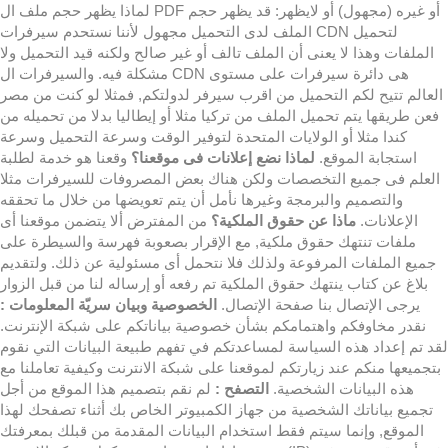
لماذا يظهر حجم ملف ال PDF أو غيره (مجهول) أو لايظهر: قد يظهر حجم
الملف لدى التحميل مجهول لأننا نستحدم سيرفرات CDN لتحميل
الملفات وهذا لا يعنى أن الملف تالف أو غير صالح ولكنه قيد التحميل ولا
مشكلة فيه. والسيرفرات ال CDN هى دائرة سيرفرات على مستوى
العالم تتيح لكم التحميل من اقرب سيرفر لدولتكم, فمثلا لو كنت من مصر
فعن طريقها يتم تحميل الملف من تركيا مثلا أو إيطاليا بدلا من تحميله من
كندا مثلا أو الولايات المتحدة لتوفير الوقت وسرعة التحميل وسرعة
استجابة الموقع.
لماذا نضع إعلانات فى موقعنا؟
وقعنا هو خدمة لطلبة
العلم فى جميع التخصصات ولكن هناك بعض المصروفات للسيرفرات مثلا
والتصميم والبرمجة وغيرها نأمل أن يتم تعويضها من خلال ما تحققه
الإعلانات.
ماذا عن حقوق الملكية؟
من المفترض ألا يتضمن موقعنا أى
ملفات تنتهك حقوق ملكية, مع الإقرار بصعوبة فهرسة والسيطرة على
جميع الملفات المرفوعة ولذلك فلا نتحمل أى مسئولية عن ذلك. ولتقديم
بلاغ عن كتاب ينتهك حقوق الملكية تم رفعه أو إرساله لنا من قبل الزوار
يرجى الإتصال بنا صفحة الإتصال.
الخصوصية وبيان سريّة المعلومات :
نقدر مخاوفكم واهتمامكم بشأن خصوصية بياناتكم على شبكة الإنترنت.
لقد تم إعداد هذه السياسة لمساعدتكم في تفهم طبيعة البيانات التي نقوم
بتجميعها منكم عند زيارتكم لموقعنا على شبكة الانترنت وكيفية تعاملنا مع
هذه البيانات الشخصية.
التصفح :
لم نقم بتصميم هذا الموقع من أجل
تجميع بياناتك الشخصية من جهاز الكمبيوتر الخاص بك أثناء تصفحك لهذا
الموقع, وإنما سيتم فقط استخدام البيانات المقدمة من قبلك بمعرفتك