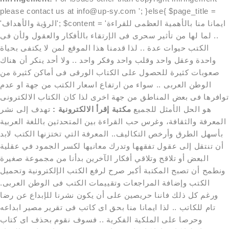
please contact us at info@up-sy.com '; }else{ $page_title =
'الرؤية والأهداف'; $content = 'ايمانا منا بالأهمية العظمى للقراءة
.. لما لها من تأثير سحرى فى الإرتقاء بالأفكار والعقول ولأن فى
الكتب حيوات عدة .. لذا قدمنا هذا الموقع لمن لا يكتفى بحياة
واحدة وعقل واحد وقلب واحد وفكر واحد .. ولا أحد ينكر أن هناك
صعوبات كثيرة للحصول على الكتاب الورقى فى أماكن كثيرة من
الوطن العربى .. سواء من ارتفاع اسعار الكتب من جهة او عدم
توافرها فى بعض المناطق من جهة اخرى لذا كان الكتاب الالكترونى
هو الحل الأمثل للجميع
مكتبة إقرأ الالكترونية :
تهدف إلى نشر
المعرفة والثقافة، وغرس حب القراءة بين المتحدثين باللغة العربية
بأسهل الطرق وأرخص التكاليف.. المعرفة التي تختزنها الكتب لابد
أن تنتقل إلى عقول تفقهها وتدرك معانيها لكسر الجمود في عقلية
البعض أو تلاقح وتلاقي أفكار الآخرين بدأنا من مجموعة صغيرة
ونطمح أن تصبح المكتبة أكبر صرح لرفع الكتب الإلكترونية وتحميل
الكتب وإضافة المراجعات وتقييمات الكتب فى الوطن العربى.
ورغم كل ذلك فاننا حريصين على أن يكون نشرنا للإبداع عن رضا
تام للكاتب .. لذا ايمانا منا بحق اى كاتب فى تقرير مصير ابداعه
وحرصا على الملكية الفكرية .. فسوف نقوم بحذف اى كتاب