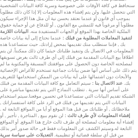
سنحافظ في كافة الأوقات على خصوصية وسرية كافة البيانات الشخصية
التي نتحصل عليها. ولن يتم إفشاء هذه المعلومات إلا إذا كان ذلك مطلوباً
بموجب أي قانون أو عندما نعتقد بحسن نية أن مثل هذا الإجراء سيكون
مطلوباً أو مرغوباً فيه للتمشي مع القانون , أو للدفاع عن أو حماية حقوق
الملكية الخاصة بهذا الموقع أو الجهات المستفيدة منه.
البيانات اللازمة
لتنفيذ المعاملات المطلوبة من قبلك :
عندما نحتاج إلى أية بيانات خاصة
بك , فإننا سنطلب منك تقديمها بمحض إرادتك. حيث ستساعدنا هذه
المعلومات في الاتصال بك وتنفيذ طلباتك حيثما كان ذلك ممكنناً. لن يتم
اطلاقاً بيع البيانات المقدمة من قبلك إلى أي طرف ثالث بغرض تسويقها
لمصلحته الخاصة دون الحصول على موافقتك المسبقة والمكتوبة ما لم
يتم ذلك على أساس أنها ضمن بيانات جماعية تستخدم للأغراض الإحصائية
والأبحاث دون اشتمالها على أية بيانات من الممكن استخدامها للتعريف
بك.
عند الاتصال بنا :
سيتم التعامل مع كافة البيانات المقدمة من قبلك
على أساس أنها سرية . تتطلب النماذج التي يتم تقديمها مباشرة على
الشبكة تقديم البيانات التي ستساعدنا في تحسين موقعنا.سيتم استخدام
البيانات التي يتم تقديمها من قبلك في الرد على كافة استفساراتك ,
ملاحظاتك , أو طلباتك من قبل هذا الموقع أو أيا من المواقع التابعة له .
إفشاء المعلومات لأي طرف ثالث :
لن نقوم ببيع , المتاجرة , تأجير , أو
إفشاء أية معلومات لمصلحة أي طرف ثالث خارج هذا الموقع, أو المواقع
التابعة له.وسيتم الكشف عن المعلومات فقط في حالة صدور أمر بذلك
من قبل أي سلطة قضائية أو تنظيمية.
التعديلات على سياسة سرية