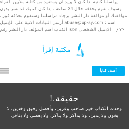
يراسلنا كاتبه اذا كان لا يريد ان يستفيد من كتابه ملايين القراء
وسوف نقوم بحذفه خلال 24 ساعة . إذا كان كتابك قد نشر بدون
موافقتك أو موافقة دار النشر برجاء مراسلتنا وسنقوم بحذفه فورا.
أرسل البيانات الاتية على الإيميل abuse@up-sy.com : اسم
الكتاب اسم المؤلف دار النشر رقم isbn الايميل الشخصي '; } ?>
مكتبة إقرأ
أضف كتاباً
الرئيسية
حقيقة.!
التصنيفات
وجدت الكتاب خير صاحب وقرين، وأفضل رفيق وخدين، لا
يخون ولا يمين، ولا يماكر ولا يناكر، ولا يعصي ولا ينافر.
بة الاسلامية
المؤلفون