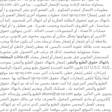
sy.com بمحاولة صادقة لإعادة توجيه الإشعار المكتوب ، بما في ذلك
معلومات الاتصال لمقدم الشكوى ، إلى العضو الذي نشر المحتوى و / أو
اتخاذ خطوات معقولة أخرى إخطار العضو بأن up-sy.com قد تلقى إشعارًا
بانتهاك مزعوم لحقوق الملكية الفكرية أو أي انتهاك آخر للمحتوى. كما أن
سياستنا ، في الظروف المناسبة وبحسب تقديرنا ، هي تعطيل و / أو إنهاء
حسابات الأعضاء ، أو المجموعات حسب الحالة ، الذين ينتهكون حقوق
الآخرين أو ينتهكونها بشكل متكرر أو ينشرون محتوى غير قانوني. يرجى
ملاحظة أن أي إشعار أو إشعار مضاد ترسله يجب أن يكون صادقًا ويجب
تقديمه تحت طائلة عقوبة الحنث باليمين. قد يعطي إشعار خاطئ أو إشعار
مضاد مسؤولية شخصية. لذلك قد ترغب في الحصول على مشورة
المستشار القانوني قبل تقديم إشعار أو إشعار مضاد.
الادعاءات المتعلقة
بانتهاك حقوق الطبع والنشر:
إشعار بانتهاك حقوق الطبع والنشر: بموجب
قانون الألفية الجديدة لحقوق طبع ونشر المواد الرقمية (17 U.S.C. 512) ،
نفذ موقع up-sy.com إجراءات لتلقي إشعار خطي بالتعديات التي تمت
المطالبة بها. جمعت up-sy.com أيضًا وكيلًا لتلقي إشعارات انتهاك حقوق
الطبع والنشر المزعوم. إذا كنت تعتقد بحسن نية أنه قد تم انتهاك حقوق
الطبع والنشر الخاصة بك ، فيمكنك إكمال وتقديم إشعار بانتهاك حقوق
الطبع والنشر وإرساله على abuse@up-sy.com يحتوي على التالي: توقيع
إلكتروني أو مادي للشخص المخول بالتصرف نيابة عن مالك حقوق النشر
وصف للعمل المحمي بحقوق الطبع والنشر الذي تدعي أنه تم انتهاكه.
وصف يحدد الموقع الموجود على موقعنا على الويب للمحتوى الذي تدعي