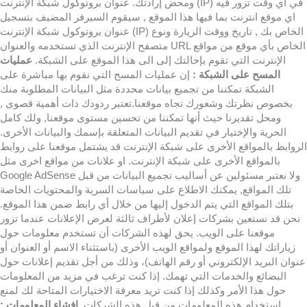
ومحض إرادتك. عنوان بروتوكول شبكة الإنترنت (IP) في أي وقت تزور فيه
اي موقع انترنت بما فيها هذا الموقع , سيقوم السيرفر المضيف بتسجيل
عنوان بروتوكول شبكة الإنترنت (IP) الخاص بك , تاريخ ووقت الزيارة ونوع
متصفح الإنترنت الذي تستخدمه والعنوان URL الخاص بأي موقع من مواقع
الإنترنت التي تقوم بإحالتك إلى الى هذا الموقع على الشبكة.
عمليات
المسح على الشبكة :
إن عمليات المسح التي نقوم بها مباشرة على
الشبكة تمكننا من تجميع بيانات محددة مثل البيانات المطلوبة منك
بخصوص نظرتك وشعورك تجاه موقعنا.تعتبر ردودك ذات أهمية قصوى ,
ومحل تقديرنا حيث أنها تمكننا من تحسين مستوى موقعنا, ولك كامل
الحرية والإختيار في تقديم البيانات المتعلقة بإسمك والبيانات الأخرى.
الروابط بالمواقع الأخرى على شبكة الإنترنت قد يشتمل موقعنا على روابط
بالمواقع الأخرى على شبكة الإنترنت. او علانات من مواقع اخرى مثل
Google AdSense ولا نعتبر مسئولين عن أساليب تجميع البيانات من قبل
تلك المواقع, يمكنك الاطلاع على سياسات السرية والمحتويات الخاصة
بتلك المواقع التي يتم الدخول إليها من خلال أي رابط ضمن هذا الموقع.
نحن قد نستعين بشركات إعلان لأطراف ثالثة لعرض الإعلانات عندما تزور
موقعنا على الويب. يحق لهذه الشركات أن تستخدم معلومات حول
زياراتك لهذا الموقع ولمواقع الويب الأخرى (باستثناء الاسم أو العنوان أو
عنوان البريد الإلكتروني أو رقم الهاتف)، وذلك من أجل تقديم إعلانات حول
البضائع والخدمات التي تهمك. إذا كنت ترغب في مزيد من المعلومات
حول هذا الأمر وكذلك إذا كنت تريد معرفة الاختيارات المتاحة لك لمنع
استخدام هذه المعلومات من قِبل هذه الشركات.
إفشاء المعلومات :