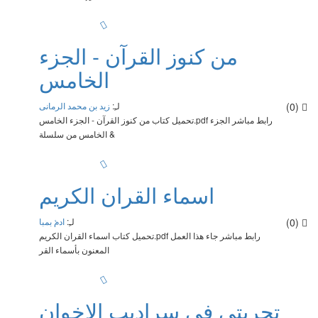
الرياضيات
العلوم
الصيدلة
الجغرافيا
اللغة العربية
الطب
من كنوز القرآن - الجزء
الهندسة المعمارية
الكيمياء والهندسة الكيميائية
الخامس
الرياضيات
الصيدلة
(0)
لـِ:
زيد بن محمد الرمانى
اللغة العربية
تحميل كتاب من كنوز القرآن - الجزء الخامس.pdf رابط مباشر الجزء
الخامس من سلسلة &
اسماء القران الكريم
(0)
لـِ:
ادم بمبا
تحميل كتاب اسماء القران الكريم.pdf رابط مباشر جاء هذا العمل
المعنون بأسماء القر
تجربتى في سراديب الإخوان